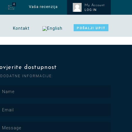
4
My Account
Vaša recenzija
LOG IN
Kontakt
POŠALJI UPIT
ovjerite dostupnost
 DODATNE INFORMACIJE: