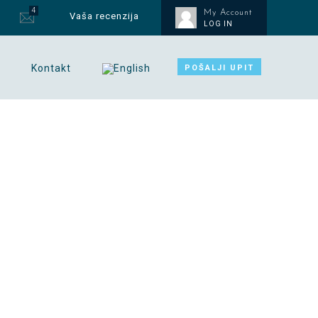
4
My Account
Vaša recenzija
LOG IN
Kontakt
POŠALJI UPIT