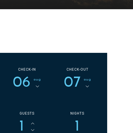
CHECK-IN
CHECK-OUT
06
07
aug
aug
GUESTS
NIGHTS
1
1