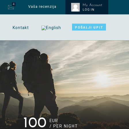
4
My Account
Vaša recenzija
LOG IN
Kontakt
POŠALJI UPIT
100
EUR
/ PER NIGHT