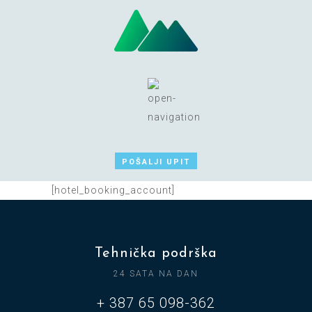
POŠALJI UPIT
[hotel_booking_account]
Tehnička podrška
24 SATA NA DAN
+ 387 65 098-362